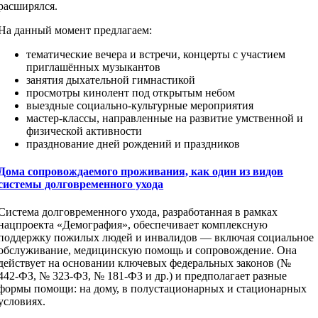
расширялся.
На данный момент предлагаем:
тематические вечера и встречи, концерты с участием
приглашённых музыкантов
занятия дыхательной гимнастикой
просмотры кинолент под открытым небом
выездные социально-культурные мероприятия
мастер-классы, направленные на развитие умственной и
физической активности
празднование дней рождений и праздников
Дома сопровождаемого проживания, как один из видов
системы долговременного ухода
Система долговременного ухода, разработанная в рамках
нацпроекта «Демография», обеспечивает комплексную
поддержку пожилых людей и инвалидов — включая социальное
обслуживание, медицинскую помощь и сопровождение. Она
действует на основании ключевых федеральных законов (№
442‑ФЗ, № 323‑ФЗ, № 181‑ФЗ и др.) и предполагает разные
формы помощи: на дому, в полустационарных и стационарных
условиях.