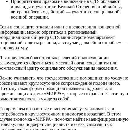
Приоритетным правом на включение в СДУ обладают
инвалиды и участники Великой Отечественной войны,
ветераны боевых действий — участники специальной
военной операции.
Если в соцзащите отказали или не предоставили конкретной
информации, можно обратиться в региональный
координационный центр СДУ, министерство/департамент
социальной защиты региона, а в случае дальнейших проблем —
в прокуратуру.
Для получения более точных сведений и консультации
рекомендуется обратиться в местный орган соцзащиты или
комплексный центр социального обслуживания населения.
Важно учитывать, что государственные помощники по уходу не
обеспечивают круглосуточное сопровождение подопечного.
Поэтому такая форма помощи оптимально подходит для
проживающих в доме «МИРРА», которые сохраняют частичную
самостоятельность в уходе за собой.
Со временем возрастные изменения могут усиливаться, и
потребность в круглосуточном присмотре возрастает. В этом
случае экономка «МИРРА» поможет найти квалифицированную
сиделку: она подберёт специалиста из базы самозанятых
подрядчиков по запросу родственника.