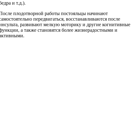
бедра и т.д.).
После плодотворной работы постояльцы начинают
самостоятельно передвигаться, восстанавливаются после
инсульта, развивают мелкую моторику и другие когнитивные
функции, а также становятся более жизнерадостными и
активными.