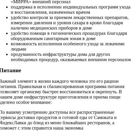
«МИРРА» внешний персонал
поддержка в исполнении индивидуальных программ ухода
и восстановления, назначенных врачом
удобство контроля за приемом лекарственных препаратов,
измерении давления и уровня сахара в крови благодаря
наличию медицинских приборов в доме
удобство помощи в гигиенических процедурах благодаря
оборудованным санитарным зонам в доме
возможность исполнения особенного ухода за лежачими
людьми
продуманность инфраструктуры дома для других
необходимых процедур, оказываемых внешним персонало
Питание
Важный элемент в жизни каждого человека это его рацион
питания. Правильная и сбалансированная программа питания
позволяет организму быстрее восстановиться и окрепнуть. В
нашем доме инфраструктуре приготовления и приема пищи
уделено особое внимание:
По вашему усмотрению доступны все распространенные
сервисы доставки продуктов и готовой еды от Самоката и
ЯндексЛавки до блюд из меню ближайших ресторанов, а
поможет с этим справится наша экономка